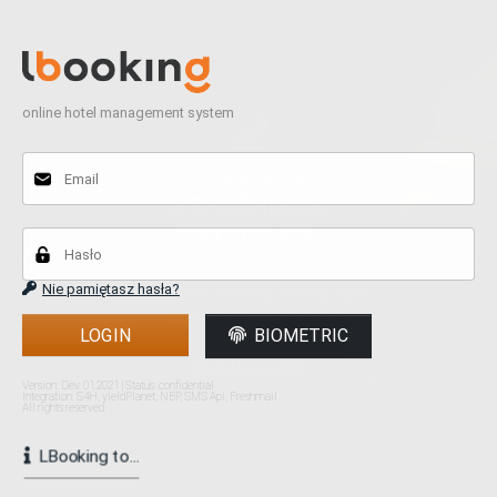
online hotel management system
POPRAWA
WSKAŹNIKÓW
OBŁOŻENIA
Nie pamiętasz hasła?
pozyskiwanie rezerwacji, booking engine
oraz marketing automation
LOGIN
BIOMETRIC
ZALOGUJ TERAZ
Version: Dev. 01.2021 | Status: confidential
Integration: S4H, yieldPlanet, NBP, SMS Api, Freshmail
All rights reserved
LBooking to...